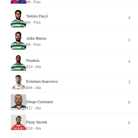
#8 - Fixo
Tomás Paçó
4
#4 - Fixo
João Matos
2
#9 - Fixo
Pauleta
4
#10 - Ala
Esteban Guerrero
3
#44 - Ala
Diego Cavinato
5
#17 - Ala
Pany Varela
5
#18 - Ala