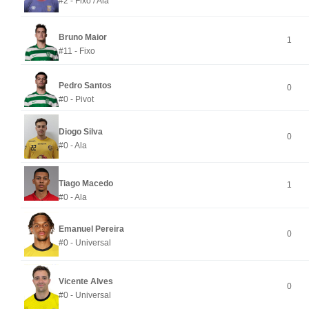
#2 - Fixo / Ala
Bruno Maior
1
#11 - Fixo
Pedro Santos
0
#0 - Pivot
Diogo Silva
0
#0 - Ala
Tiago Macedo
1
#0 - Ala
Emanuel Pereira
0
#0 - Universal
Vicente Alves
0
#0 - Universal