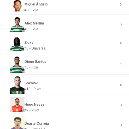
Miguel Ângelo
2
#20 - Ala
Alex Merlim
5
#29 - Ala
Zicky
4
#6 - Universal
Diogo Santos
4
#3 - Fixo
Sokolov
4
#13 - Pivot
Hugo Neves
3
#7 - Pivot
Duarte Correia
0