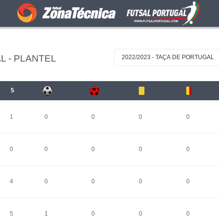
L - PLANTEL
2022/2023 - TAÇA DE PORTUGAL
5
1
0
0
0
0
0
0
0
0
0
4
0
0
0
0
5
1
0
0
0