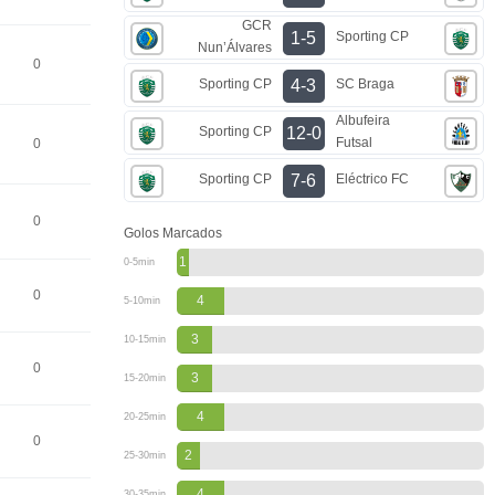
GCR
Sporting CP
1-5
Nun’Álvares
0
Sporting CP
SC Braga
4-3
Albufeira
Sporting CP
12-0
Futsal
0
Sporting CP
Eléctrico FC
7-6
0
Golos Marcados
1
0-5min
0
4
5-10min
3
10-15min
0
3
15-20min
4
20-25min
0
2
25-30min
4
30-35min