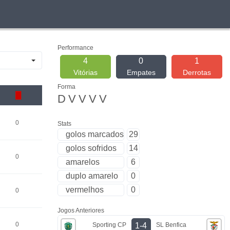
Performance
4
0
1
Vitórias
Empates
Derrotas
Forma
D
V
V
V
V
0
Stats
golos marcados
29
golos sofridos
14
0
amarelos
6
duplo amarelo
0
vermelhos
0
0
Jogos Anteriores
0
Sporting CP
SL Benfica
1-4