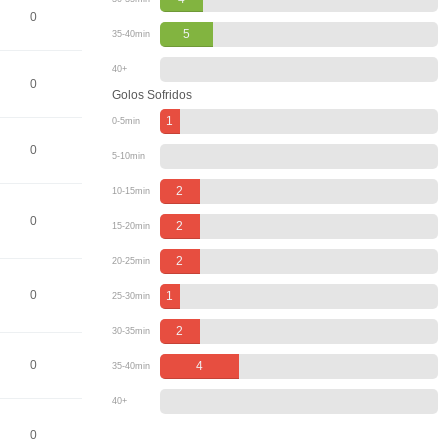
0
5
35-40min
40+
0
Golos Sofridos
1
0-5min
0
5-10min
2
10-15min
0
2
15-20min
2
20-25min
0
1
25-30min
2
30-35min
0
4
35-40min
40+
0