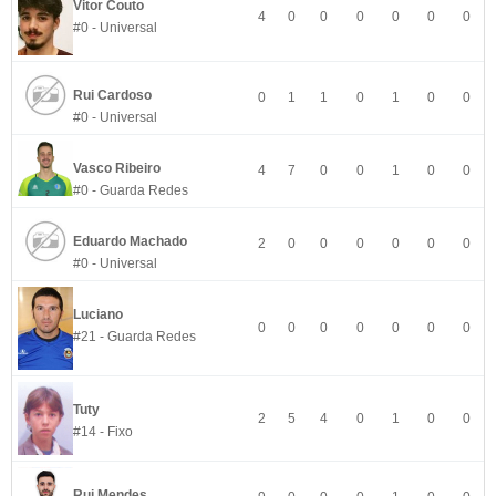
Vitor Couto
4
0
0
0
0
0
0
#0 - Universal
Rui Cardoso
0
1
1
0
1
0
0
#0 - Universal
Vasco Ribeiro
4
7
0
0
1
0
0
#0 - Guarda Redes
Eduardo Machado
2
0
0
0
0
0
0
#0 - Universal
Luciano
0
0
0
0
0
0
0
#21 - Guarda Redes
Tuty
2
5
4
0
1
0
0
#14 - Fixo
Rui Mendes