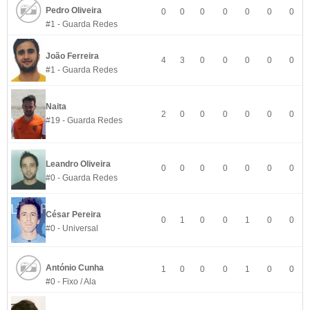
Pedro Oliveira
0
0
0
0
0
0
0
#1 - Guarda Redes
João Ferreira
4
3
0
0
0
0
0
#1 - Guarda Redes
Naita
2
0
0
0
0
0
0
#19 - Guarda Redes
Leandro Oliveira
0
0
0
0
0
0
0
#0 - Guarda Redes
César Pereira
0
1
0
0
1
0
0
#0 - Universal
António Cunha
1
0
0
0
1
0
0
#0 - Fixo / Ala