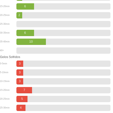
6
15-20min
2
20-25min
25-30min
6
30-35min
10
35-40min
40+
Golos Sofridos
3
0-5min
3
5-10min
3
10-15min
7
15-20min
5
20-25min
4
25-30min