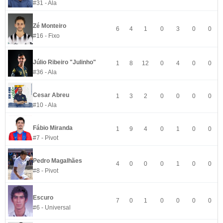
#31 - Ala
Zé Monteiro
6
4
1
0
3
0
0
#16 - Fixo
Júlio Ribeiro "Julinho"
1
8
12
0
4
0
0
#36 - Ala
Cesar Abreu
1
3
2
0
0
0
0
#10 - Ala
Fábio Miranda
1
9
4
0
1
0
0
#7 - Pivot
Pedro Magalhães
4
0
0
0
1
0
0
#8 - Pivot
Escuro
7
0
1
0
0
0
0
#6 - Universal