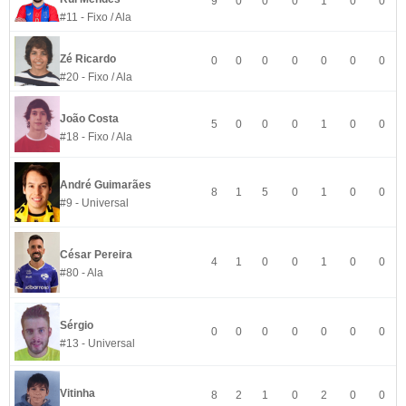
9
0
0
0
1
0
0
#11 - Fixo / Ala
Zé Ricardo
0
0
0
0
0
0
0
#20 - Fixo / Ala
João Costa
5
0
0
0
1
0
0
#18 - Fixo / Ala
André Guimarães
8
1
5
0
1
0
0
#9 - Universal
César Pereira
4
1
0
0
1
0
0
#80 - Ala
Sérgio
0
0
0
0
0
0
0
#13 - Universal
Vitinha
8
2
1
0
2
0
0