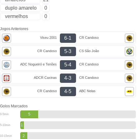
duplo amarelo
0
vermelhos
0
Jogos Anteriores
6-1
Viseu 2001
CR Candoso
5-3
CR Candoso
CS São João
5-4
ADC Nogueiró e Tenões
CR Candoso
4-3
ADCR Caxinas
CR Candoso
4-5
CR Candoso
ABC Nelas
Golos Marcados
5
0-5min
1
5-10min
2
10-15min