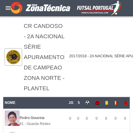
CR CANDOSO
- 2A NACIONAL
SÉRIE
APURAMENTO
2017/2018 - 2A NACIONAL SÉRIE 
DE CAMPEAO
ZONA NORTE -
PLANTEL
NOME
JG
5
Pedro Gouveia
0
0
0
0
0
0
0
#1 - Guarda Redes