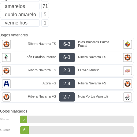
amarelos
71
duplo amarelo
5
vermelhos
1
Jogos Anteriores
Islas Baleares Palma
6-3
Ribera Navarra FS
Futsal
6-3
Jaén Paraíso Interior
Ribera Navarra FS
2-3
Ribera Navarra FS
ElPozo Murcia
2-4
Alzira FS
Ribera Navarra FS
2-7
Ribera Navarra FS
Noia Portus Apostoli
Golos Marcados
5
0-5min
6
5-10min