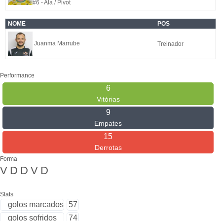
#6 - Ala / Pivot
NOME
POS
Juanma Marrube
Treinador
Performance
6
Vitórias
9
Empates
15
Derrotas
Forma
V
D
D
V
D
Stats
golos marcados
57
golos sofridos
74