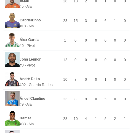
Espín
28
18
2
0
1
0
0
#5 - Ala
Gabrielzinho
23
15
3
0
6
1
0
#18 - Ala
Álex García
1
0
0
0
0
0
0
#0 - Pivot
John Lennon
13
0
0
0
0
0
0
#0 - Pivot
André Deko
10
8
0
0
1
0
0
#92 - Guarda Redes
Ángel Claudino
23
8
9
0
5
0
0
#9 - Ala
Hamza
28
10
4
1
5
2
1
#33 - Ala