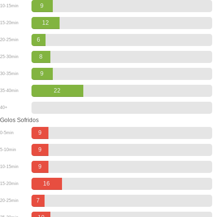
9
10-15min
12
15-20min
6
20-25min
8
25-30min
9
30-35min
22
35-40min
40+
Golos Sofridos
9
0-5min
9
5-10min
9
10-15min
16
15-20min
7
20-25min