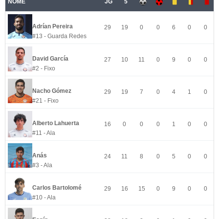
NOME
JG
5
Adrían Pereira
29
19
0
0
6
0
0
#13 - Guarda Redes
David García
27
10
11
0
9
0
0
#2 - Fixo
Nacho Gómez
29
19
7
0
4
1
0
#21 - Fixo
Alberto Lahuerta
16
0
0
0
1
0
0
#11 - Ala
Anás
24
11
8
0
5
0
0
#3 - Ala
Carlos Bartolomé
29
16
15
0
9
0
0
#10 - Ala