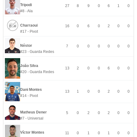
Tripodi
27
8
9
0
6
1
0
#8 - Ala
Charraoui
16
0
6
0
2
0
0
#17 - Pivot
Néstor
7
0
0
0
0
0
0
#23 - Guarda Redes
João Silva
13
2
0
0
6
0
0
#20 - Guarda Redes
Dani Montes
13
1
0
0
2
0
0
#14 - Pivot
Matheus Dener
5
0
2
0
2
0
0
#7 - Universal
Víctor Montes
11
0
1
0
1
0
0