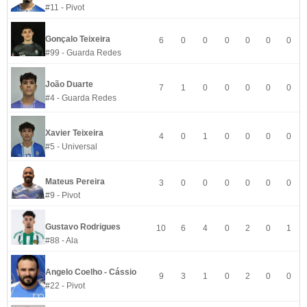
#11 - Pivot
Gonçalo Teixeira
6
0
0
0
0
0
0
#99 - Guarda Redes
João Duarte
7
1
0
0
0
0
0
#4 - Guarda Redes
Xavier Teixeira
4
0
1
0
0
0
0
#5 - Universal
Mateus Pereira
3
0
0
0
0
0
0
#9 - Pivot
Gustavo Rodrigues
10
6
4
0
2
0
1
#88 - Ala
Angelo Coelho - Cássio
9
3
1
0
2
0
0
#22 - Pivot