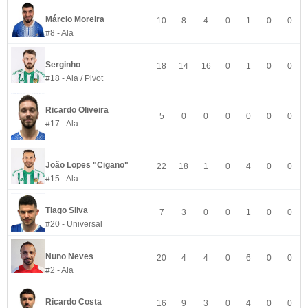
Márcio Moreira
10
8
4
0
1
0
0
#8 - Ala
Serginho
18
14
16
0
1
0
0
#18 - Ala / Pivot
Ricardo Oliveira
5
0
0
0
0
0
0
#17 - Ala
João Lopes "Cigano"
22
18
1
0
4
0
0
#15 - Ala
Tiago Silva
7
3
0
0
1
0
0
#20 - Universal
Nuno Neves
20
4
4
0
6
0
0
#2 - Ala
Ricardo Costa
16
9
3
0
4
0
0