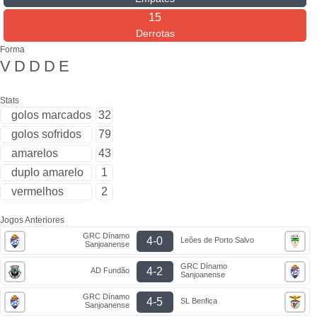
15
Derrotas
Forma
V
D
D
D
E
Stats
golos marcados
32
golos sofridos
79
amarelos
43
duplo amarelo
1
vermelhos
2
Jogos Anteriores
GRC Dínamo
4-0
Leões de Porto Salvo
Sanjoanense
GRC Dínamo
4-2
AD Fundão
Sanjoanense
GRC Dínamo
4-5
SL Benfica
Sanjoanense