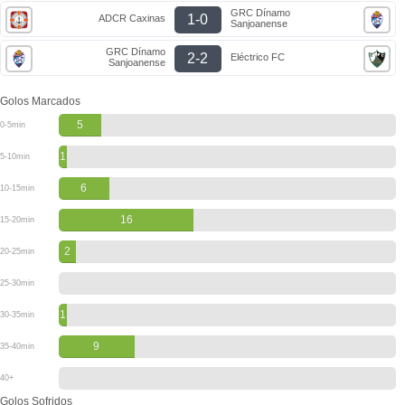
GRC Dínamo
1-0
ADCR Caxinas
Sanjoanense
GRC Dínamo
2-2
Eléctrico FC
Sanjoanense
Golos Marcados
5
0-5min
1
5-10min
6
10-15min
16
15-20min
2
20-25min
25-30min
1
30-35min
9
35-40min
40+
Golos Sofridos