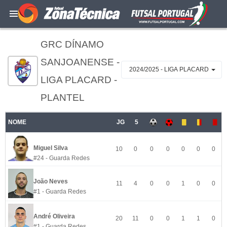
GRC DÍNAMO
SANJOANENSE -
2024/2025 - LIGA PLACARD
LIGA PLACARD -
PLANTEL
NOME
JG
5
Miguel Silva
10
0
0
0
0
0
0
#24 - Guarda Redes
João Neves
11
4
0
0
1
0
0
#1 - Guarda Redes
André Oliveira
20
11
0
0
1
1
0
#1 - Guarda Redes