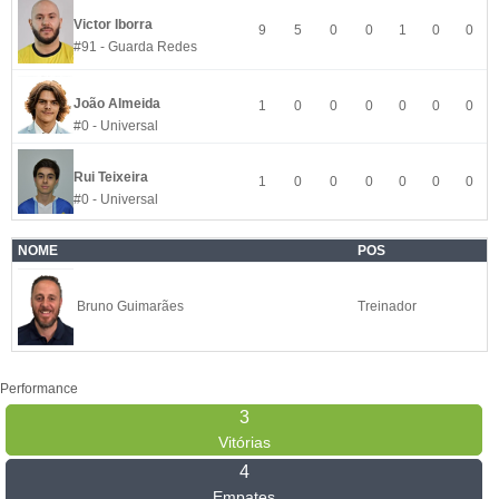
Victor Iborra
9
5
0
0
1
0
0
#91 - Guarda Redes
João Almeida
1
0
0
0
0
0
0
#0 - Universal
Rui Teixeira
1
0
0
0
0
0
0
#0 - Universal
NOME
POS
Bruno Guimarães
Treinador
Performance
3
Vitórias
4
Empates