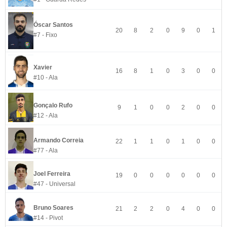
Óscar Santos
20
8
2
0
9
0
1
#7 - Fixo
Xavier
16
8
1
0
3
0
0
#10 - Ala
Gonçalo Rufo
9
1
0
0
2
0
0
#12 - Ala
Armando Correia
22
1
1
0
1
0
0
#77 - Ala
Joel Ferreira
19
0
0
0
0
0
0
#47 - Universal
Bruno Soares
21
2
2
0
4
0
0
#14 - Pivot