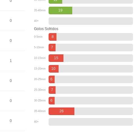
0
19
35-40min
0
40+
Golos Sofridos
8
0-5min
0
7
5-10min
15
10-15min
1
10
15-20min
6
20-25min
0
7
25-30min
6
0
30-35min
26
35-40min
0
40+