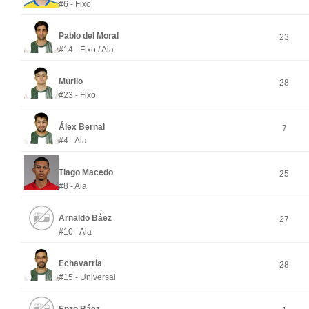
#6 - Fixo
Pablo del Moral
23
#14 - Fixo / Ala
Murilo
28
#23 - Fixo
Álex Bernal
7
#4 - Ala
Tiago Macedo
25
#8 - Ala
Arnaldo Báez
27
#10 - Ala
Echavarría
28
#15 - Universal