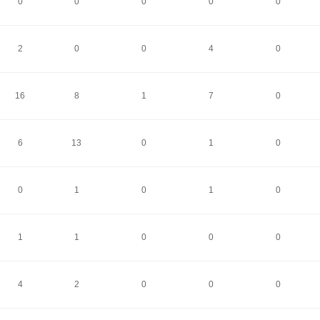
0
0
0
0
0
2
0
0
4
0
16
8
1
7
0
6
13
0
1
0
0
1
0
1
0
1
1
0
0
0
4
2
0
0
0