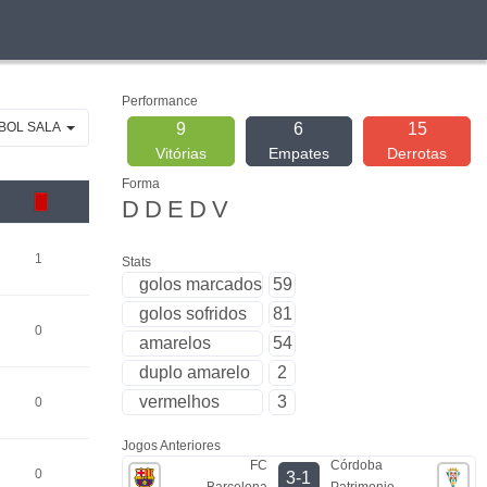
Performance
TBOL SALA
9
6
15
Vitórias
Empates
Derrotas
Forma
D
D
E
D
V
1
Stats
golos marcados
59
golos sofridos
81
0
amarelos
54
duplo amarelo
2
vermelhos
3
0
Jogos Anteriores
FC
Córdoba
0
3-1
Barcelona
Patrimonio