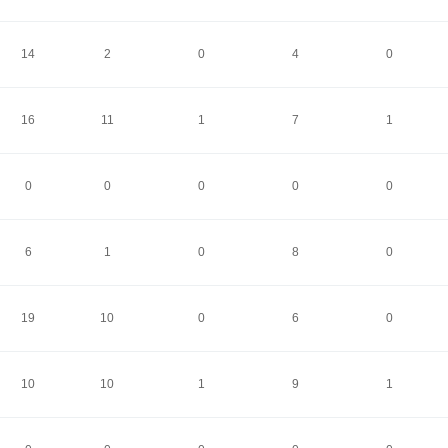
14
2
0
4
0
16
11
1
7
1
0
0
0
0
0
6
1
0
8
0
19
10
0
6
0
10
10
1
9
1