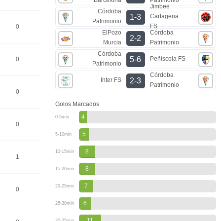
Jimbee
Córdoba
Cartagena
1-3
Patrimonio
FS
0
ElPozo
Córdoba
2-2
Murcia
Patrimonio
Córdoba
Peñíscola FS
5-6
0
Patrimonio
Córdoba
Inter FS
2-3
Patrimonio
0
Golos Marcados
4
0-5min
0
5
5-10min
8
10-15min
1
8
15-20min
7
20-25min
0
6
25-30min
11
30-35min