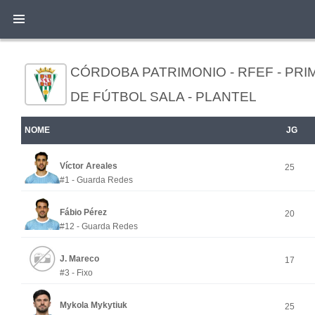
CÓRDOBA PATRIMONIO - RFEF - PRI
DE FÚTBOL SALA - PLANTEL
NOME
JG
Víctor Areales
25
#1 - Guarda Redes
Fábio Pérez
20
#12 - Guarda Redes
J. Mareco
17
#3 - Fixo
Mykola Mykytiuk
25