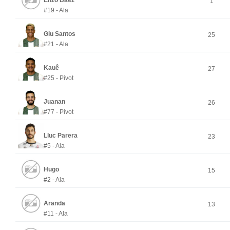
Enzo Báez
1
#19 - Ala
Giu Santos
25
#21 - Ala
Kauê
27
#25 - Pivot
Juanan
26
#77 - Pivot
Lluc Parera
23
#5 - Ala
Hugo
15
#2 - Ala
Aranda
13
#11 - Ala