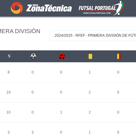
MERA DIVISIÓN
2024/2025 - RFEF - PRIMERA DIVISIÓN DE FÚ
5
8
0
0
1
0
19
0
0
2
0
10
0
1
2
0
3
3
0
1
0