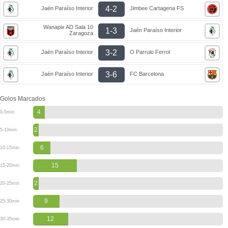
4-2
Jaén Paraíso Interior
Jimbee Cartagena FS
Wanapix AD Sala 10
1-3
Jaén Paraíso Interior
Zaragoza
3-2
Jaén Paraíso Interior
O Parrulo Ferrol
3-6
Jaén Paraíso Interior
FC Barcelona
Golos Marcados
4
0-5min
2
5-10min
6
10-15min
15
15-20min
2
20-25min
9
25-30min
12
30-35min