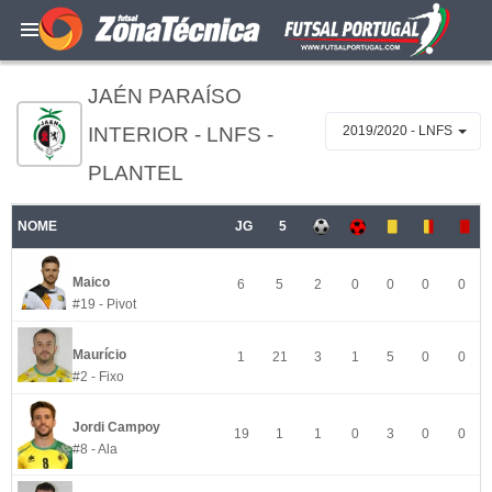
JAÉN PARAÍSO
INTERIOR - LNFS -
2019/2020 - LNFS
PLANTEL
NOME
JG
5
Maico
6
5
2
0
0
0
0
#19 - Pivot
Maurício
1
21
3
1
5
0
0
#2 - Fixo
Jordi Campoy
19
1
1
0
3
0
0
#8 - Ala