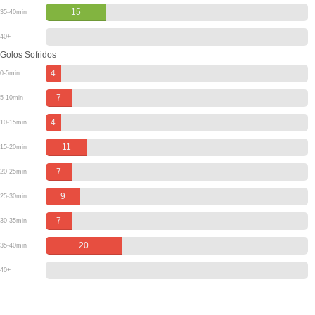
15
35-40min
40+
Golos Sofridos
4
0-5min
7
5-10min
4
10-15min
11
15-20min
7
20-25min
9
25-30min
7
30-35min
20
35-40min
40+