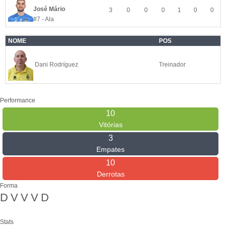
José Mário
3
0
0
0
1
0
0
#7 - Ala
NOME
POS
Dani Rodríguez
Treinador
Performance
10
Vitórias
3
Empates
10
Derrotas
Forma
D
V
V
V
D
Stats