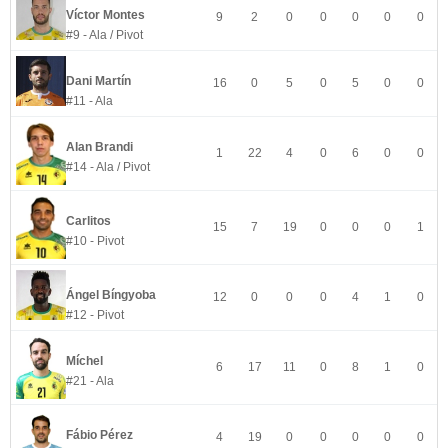
Víctor Montes
9
2
0
0
0
0
0
#9 - Ala / Pivot
Dani Martín
16
0
5
0
5
0
0
#11 - Ala
Alan Brandi
1
22
4
0
6
0
0
#14 - Ala / Pivot
Carlitos
15
7
19
0
0
0
1
#10 - Pivot
Ángel Bíngyoba
12
0
0
0
4
1
0
#12 - Pivot
Míchel
6
17
11
0
8
1
0
#21 - Ala
Fábio Pérez
4
19
0
0
0
0
0