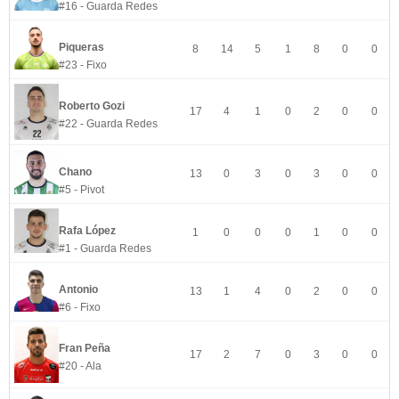
#16 - Guarda Redes
Piqueras
8
14
5
1
8
0
0
#23 - Fixo
Roberto Gozi
17
4
1
0
2
0
0
#22 - Guarda Redes
Chano
13
0
3
0
3
0
0
#5 - Pivot
Rafa López
1
0
0
0
1
0
0
#1 - Guarda Redes
Antonio
13
1
4
0
2
0
0
#6 - Fixo
Fran Peña
17
2
7
0
3
0
0
#20 - Ala