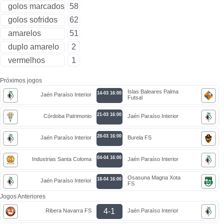
golos marcados
58
golos sofridos
62
amarelos
51
duplo amarelo
2
vermelhos
1
Próximos jogos
Islas Baleares Palma
14-03 16:00
Jaén Paraíso Interior
Futsal
21-03 16:00
Córdoba Patrimonio
Jaén Paraíso Interior
28-03 16:00
Jaén Paraíso Interior
Burela FS
04-04 16:00
Industrias Santa Coloma
Jaén Paraíso Interior
Osasuna Magna Xota
18-04 16:00
Jaén Paraíso Interior
FS
Jogos Anteriores
4-1
Ribera Navarra FS
Jaén Paraíso Interior