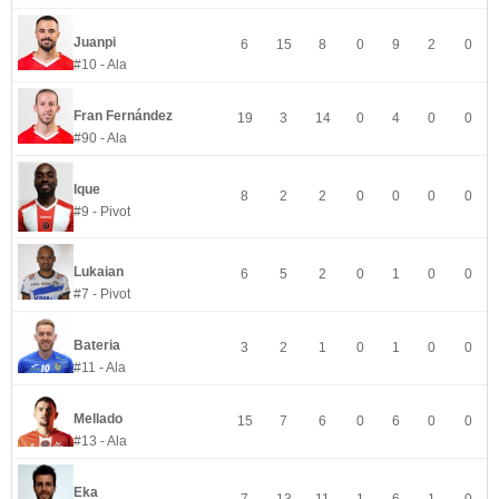
Juanpi
6
15
8
0
9
2
0
#10 - Ala
Fran Fernández
19
3
14
0
4
0
0
#90 - Ala
Ique
8
2
2
0
0
0
0
#9 - Pivot
Lukaian
6
5
2
0
1
0
0
#7 - Pivot
Bateria
3
2
1
0
1
0
0
#11 - Ala
Mellado
15
7
6
0
6
0
0
#13 - Ala
Eka