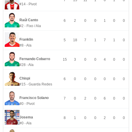
7
13
11
1
6
1
0
#14 - Pivot
Raúl Canto
6
2
0
0
1
0
0
#2 - Fixo / Ala
Franklin
5
18
7
1
7
1
0
#8 - Ala
Fernando Cobarro
15
3
0
0
4
0
0
#28 - Ala
Chispi
6
0
0
0
0
0
0
#15 - Guarda Redes
Francisco Solano
7
0
2
0
6
0
0
#0 - Pivot
Josema
8
1
0
0
2
0
0
#0 - Ala