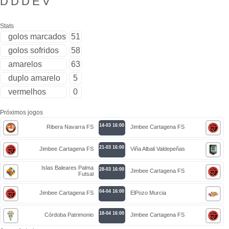
D
D
D
E
V
Stats
golos marcados
51
golos sofridos
58
amarelos
63
duplo amarelo
5
vermelhos
0
Próximos jogos
14-03 16:00
Ribera Navarra FS
Jimbee Cartagena FS
21-03 16:00
Jimbee Cartagena FS
Viña Albali Valdepeñas
Islas Baleares Palma
28-03 16:00
Jimbee Cartagena FS
Futsal
04-04 16:00
Jimbee Cartagena FS
ElPozo Murcia
18-04 16:00
Córdoba Patrimonio
Jimbee Cartagena FS