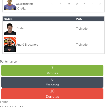
Gabrielzinho
5
1
2
0
1
0
0
#0 - Ala
NOME
POS
Duda
Treinador
André Brocanelo
Treinador
Performance
7
Vitórias
6
Empates
10
Derrotas
Forma