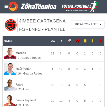
JIMBEE CARTAGENA
2019/2020 - LNFS
FS - LNFS - PLANTEL
NOME
JG
5
Marcão
13
3
0
0
1
0
0
#1 - Guarda Redes
Raúl Pagán
4
17
0
0
4
1
0
#16 - Guarda Redes
Attos
10
10
4
0
5
0
0
#12 - Fixo
Jesús Izquierdo
11
12
4
0
5
0
0
#19 - Fixo