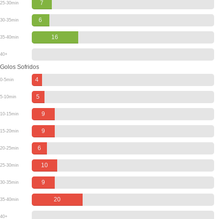
7
25-30min
6
30-35min
16
35-40min
40+
Golos Sofridos
4
0-5min
5
5-10min
9
10-15min
9
15-20min
6
20-25min
10
25-30min
9
30-35min
20
35-40min
40+