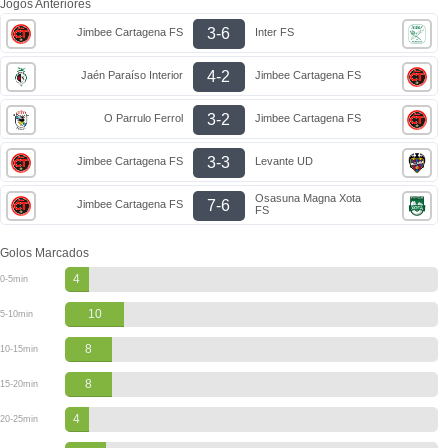
Jogos Anteriores
3-6
Jimbee Cartagena FS
Inter FS
4-2
Jaén Paraíso Interior
Jimbee Cartagena FS
3-2
O Parrulo Ferrol
Jimbee Cartagena FS
3-3
Jimbee Cartagena FS
Levante UD
Osasuna Magna Xota
7-6
Jimbee Cartagena FS
FS
Golos Marcados
4
0-5min
10
5-10min
8
10-15min
8
15-20min
4
20-25min