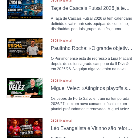
08-08 | Nacional
Taça de Cascais Futsal 2026 já tem calendário definido
A Taça de Cascais Futsal 2026 já tem calendário
definido e vai reunir seis equipas do concelho,
distribuídas por dois grupos de três, numa
compet
08-08 | Nacional
Paulinho Rocha: «O grande objetivo será sempre a manutenção, mas com o pensamento em algo mais»
O Portimonense está de regresso à Liga Placard
depois de se ter sagrado campeão da II Divisão
em 2025/26. A equipa algarvia entra na nova
temporad
08-08 | Nacional
Miguel Velez: «Atingir os playoffs será sempre uma obrigação para nós»
Os Leões de Porto Salvo entram na temporada
2026/27 com um novo comando técnico e um
plantel profundamente renovado. Miguel Velez
assume a equipa pr
08-08 | Nacional
Léo Evangelista e Vitinho são reforços do Torreense para 2026/2027