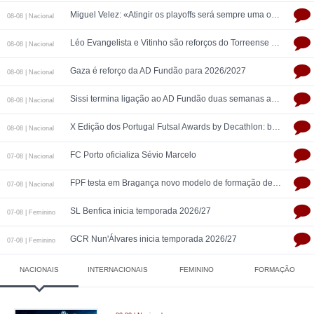
Miguel Velez: «Atingir os playoffs será sempre uma obrigação para nós»
08-08 | Nacional
Léo Evangelista e Vitinho são reforços do Torreense para 2026/2027
08-08 | Nacional
Gaza é reforço da AD Fundão para 2026/2027
08-08 | Nacional
Sissi termina ligação ao AD Fundão duas semanas após apresentação e é reforço da UPVN para 2026/2027
08-08 | Nacional
X Edição dos Portugal Futsal Awards by Decathlon: balanço final da temporada 2025/26
08-08 | Nacional
FC Porto oficializa Sévio Marcelo
07-08 | Nacional
FPF testa em Bragança novo modelo de formação de treinadores de futsal
07-08 | Nacional
SL Benfica inicia temporada 2026/27
07-08 | Feminino
GCR Nun'Álvares inicia temporada 2026/27
07-08 | Feminino
NACIONAIS
INTERNACIONAIS
FEMININO
FORMAÇÃO