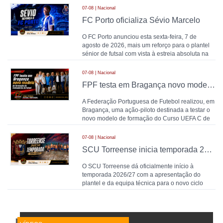
07-08 | Nacional
FC Porto oficializa Sévio Marcelo
O FC Porto anunciou esta sexta-feira, 7 de
agosto de 2026, mais um reforço para o plantel
sénior de futsal com vista à estreia absoluta na
modalida
07-08 | Nacional
FPF testa em Bragança novo modelo de formação de treinadores de futsal
A Federação Portuguesa de Futebol realizou, em
Bragança, uma ação-piloto destinada a testar o
novo modelo de formação do Curso UEFA C de
Treina
07-08 | Nacional
SCU Torreense inicia temporada 2026/27: Naná comanda plantel jovem
O SCU Torreense dá oficialmente início à
temporada 2026/27 com a apresentação do
plantel e da equipa técnica para o novo ciclo
competitivo na Li