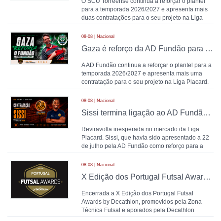
O SCU Torreense continua a reforçar o plantel
para a temporada 2026/2027 e apresenta mais
duas contratações para o seu projeto na Liga
Placard. Lé
08-08 | Nacional
Gaza é reforço da AD Fundão para 2026/2027
A AD Fundão continua a reforçar o plantel para a
temporada 2026/2027 e apresenta mais uma
contratação para o seu projeto na Liga Placard.
Gaza, gu
08-08 | Nacional
Sissi termina ligação ao AD Fundão duas semanas após apresentação e é reforço da UPVN para 2026/2027
Reviravolta inesperada no mercado da Liga
Placard. Sissi, que havia sido apresentado a 22
de julho pela AD Fundão como reforço para a
temporada 2026
08-08 | Nacional
X Edição dos Portugal Futsal Awards by Decathlon: balanço final da temporada 2025/26
Encerrada a X Edição dos Portugal Futsal
Awards by Decathlon, promovidos pela Zona
Técnica Futsal e apoiados pela Decathlon
Portugal, chega o momen